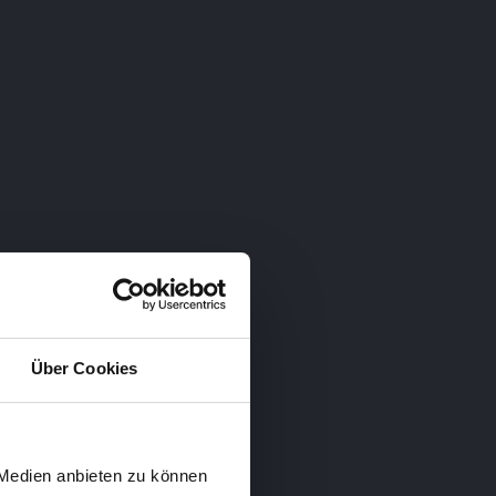
re Kunden ab. Hier möchten wir Ihnen eine grobe
-Technik Security-Kameras (CCTV) sowie Computer-
Hosting & Domains
Über Cookies
iv,
Maßgeschneiderte Hosting-
chaffen
Lösungen für Ihr Projekt – egal ob
 Medien anbieten zu können
tem
Webspace, vServer oder Managed