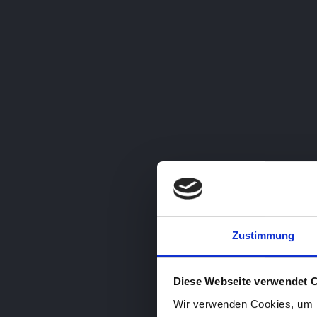
Unsere Dienstleistunge
Unser 360°-Leistungsspektrum ist groß – denn als F
Übersicht über unsere möglichen Dienstleistungen
Problemen, sind wir ebenfalls gerne Ihr Ansprechp
Digitale Medien
Webdesign & Entwicklung
Zustimmung
Moderne, für Suchmaschinen
Websho
Diese Webseite verwendet 
aufbereitete Internetseiten für jeden
Anbind
Wir verwenden Cookies, um I
passenden Anwendungsbereich.
Fulfill