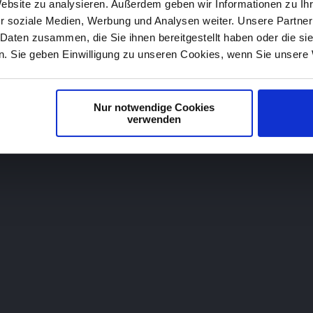
Website zu analysieren. Außerdem geben wir Informationen zu I
Mehrwert.
r soziale Medien, Werbung und Analysen weiter. Unsere Partner
 Daten zusammen, die Sie ihnen bereitgestellt haben oder die s
. Sie geben Einwilligung zu unseren Cookies, wenn Sie unsere 
Nur notwendige Cookies
Corporate Design
Werbematerial
verwenden
karten, Briefpapier, Stempel
Flyer, Plakate, Gutscheine o
ere Ausstattungen für Ihr
ganze Werbelinien werden v
ng.
für Sie entwickelt.