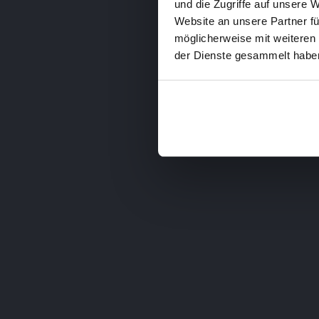
und die Zugriffe auf unsere 
Website an unsere Partner fü
möglicherweise mit weiteren
der Dienste gesammelt haben
Druck
Corporate Identity
Logo Neuentwicklung sowie
Visiten
Optimierung für Ihr Unternehmen.
und and
Brandi
Marketing