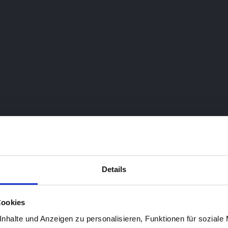
n auf einen Blick
ull-Service Dienstleister decken wir fast jeden Bereich für unse
 geben. Bei Interesse an weiteren Dienstleistungen wie Netzwerk
artner.
Shop & Fulfillment
Mobile apps
Details
Solutions
p-Systeme mit direkter
Egal welche Plattform, ob Nat
Cookies
ung zum Lagersystem inkl.
Hybrid oder Web-App. Wir s
nhalte und Anzeigen zu personalisieren, Funktionen für soziale
ment-Dienstleister.
Nutzerzufriedenheit mit ech